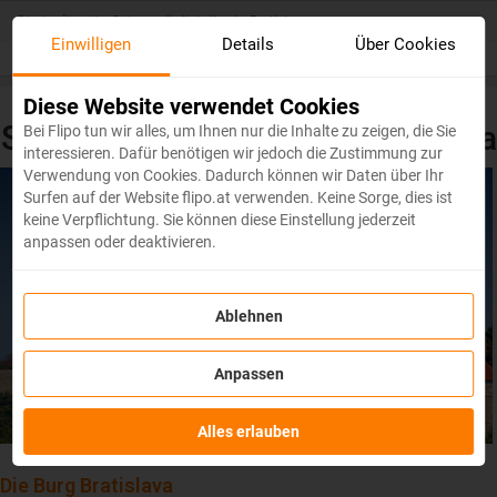
Skip
Startseite
/
Sehenswürdigkeiten in Bratislava
to
Einwilligen
Details
Über Cookies
main
content
Diese Website verwendet Cookies
Sehenswürdigkeiten in Bratislava
Bei Flipo tun wir alles, um Ihnen nur die Inhalte zu zeigen, die Sie
interessieren. Dafür benötigen wir jedoch die Zustimmung zur
Verwendung von Cookies. Dadurch können wir Daten über Ihr
Surfen auf der Website flipo.at verwenden. Keine Sorge, dies ist
keine Verpflichtung. Sie können diese Einstellung jederzeit
anpassen oder deaktivieren.
Ablehnen
Anpassen
Alles erlauben
Die Burg Bratislava