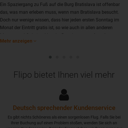
Ein Spaziergang zu Fuß auf die Burg Bratislava ist offenbar
das, was man erleben muss, wenn man Bratislava besucht.
Doch nur wenige wissen, dass hier jeden ersten Sonntag im
Monat der Eintritt gratis ist, so wie auch in allen anderen
Museen und Galerien. Von der Burg kann man fast die ganze
Mehr anzeigen
Stadt überblicken, auch eines der Wahrzeichen von Bratislava
– das UFO.
Flipo bietet Ihnen viel mehr
Deutsch sprechender Kundenservice
Es gibt nichts Schöneres als einen sorgenlosen Flug. Falls Sie bei
Ihrer Buchung auf einen Problem stoßen, wenden Sie sich an