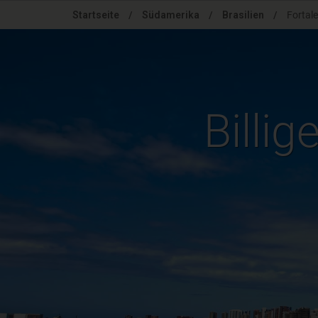
Skip
Startseite
/
Südamerika
/
Brasilien
/
Fortal
to
main
content
Billig