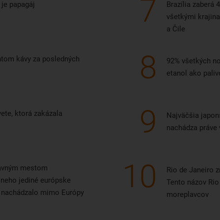
7
 je papagáj
Brazília zaberá 
všetkými krajin
a Čile
8
entom kávy za posledných
92% všetkých nov
etanol ako paliv
9
vete, ktorá zakázala
Najväčšia japo
nachádza práve v
10
hlavným mestom
Rio de Janeiro 
 neho jediné európske
Tento názov Rio
i nachádzalo mimo Európy
moreplavcov