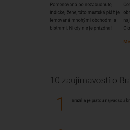
Pomenovaná po nezabudnutej
Cen
indickej žene, táto mestská pláž je
obr
lemovaná mnohými obchodmi a
naj
bistrami. Nikdy nie je prázdna!
Okr
mno
Me
pot
10 zaujímavostí o Braz
1
Brazília je piatou najväčšou k