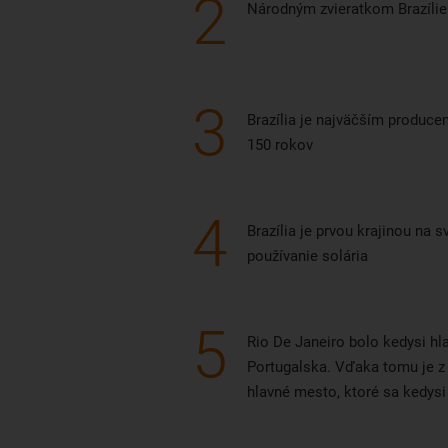
2
Národným zvieratkom Brazílie
3
Brazília je najväčším produc
150 rokov
4
Brazília je prvou krajinou na s
používanie solária
5
Rio De Janeiro bolo kedysi 
Portugalska. Vďaka tomu je z
hlavné mesto, ktoré sa kedys