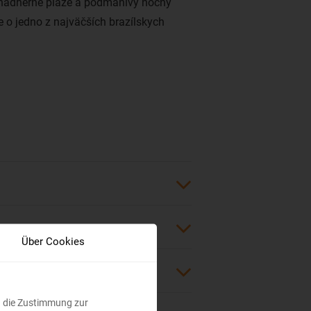
u nádherné pláže a podmanivý nočný
de o jedno z najväčších brazílskych
n 900 kilometrov od rovníka. Vďaka
 svete – azúrovo modrá obloha je tu v
(alebo neskorého?) rána a ľudia sú tu
mrzia, čo je veľmi nepravdepodobné,
vý prales uprostred mesta! Brazílska
a nielen svojimi honosnými
nami, ktorých plavky zakrývajú naozaj
liš často, no komfortné spojenia viete
Über Cookies
amy let z našich končín neexistuje. S
tať najmä s aerolinkami Tap Air
rlines. Priemerná dĺžka letu do
och die Zustimmung zur