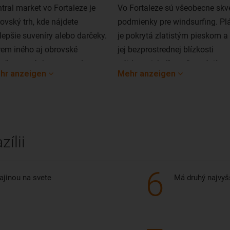
tral market vo Fortaleze je
Vo Fortaleze sú všeobecne skv
ovský trh, kde nájdete
podmienky pre windsurfing. Pl
lepšie suveníry alebo darčeky.
je pokrytá zlatistým pieskom a
em iného aj obrovské
jej bezprostrednej blízkosti
žstvo stánkov s ovocím a
nájdete niekoľko reštaurácií a
hr anzeigen
Mehr anzeigen
ravinami.
barov s vyhlásenými koktailmi.
ílii
6
rajinou na svete
Má druhý najvyš