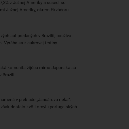
47,3% z Južnej Ameriky a susedí so
ami Južnej Ameriky, okrem Ekvádoru
ých aut predaných v Brazílii, používa
o. Vyrába sa z cukrovej trstiny
nská komunita žijúca mimo Japonska sa
 Brazílii
znamená v preklade „Januárova rieka“.
 však dostalo kvôli omylu portugalských