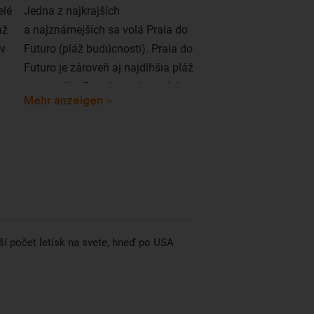
elé
Jedna z najkrajších
áž
a najznámejších sa volá Praia do
 v
Futuro (pláž budúcnosti). Praia do
Futuro je zároveň aj najdlhšia pláž
v mestečku Fortaleza. Jej rozloha
Mehr anzeigen
je úctyhodných 16 kilometrov a
poteší nielen milovníkov oddychu,
ale aj nadšených surferov.
ší počet letísk na svete, hneď po USA