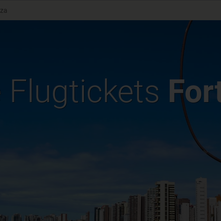
eza
e Flugtickets
For