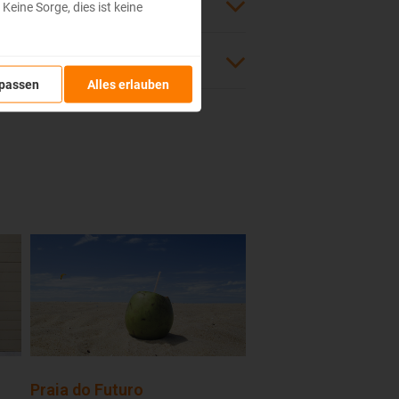
eine Sorge, dies ist keine
passen
Alles erlauben
Praia do Futuro