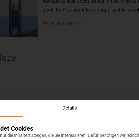
Nemajú tu síce Sochu Krista, no za to sú t
život. Keď sa pozriete na mapu, zistíte, že i
miest a to najdôležitejšie – nachádza sa le
Mehr anzeigen
tomu ide o jedno z najslnečnejších miest na
priemere až 240 dní v roku.
Bary a diskotéky sú tu otvorené do skorého 
aleze
veľmi usmievaví. A keď vás miestne pláže o
vydajte sa do vnútrozemia. Nájdete tu daždo
Fortaleza, poťažmo Brazília vôbec, je znám
karnevalovými oslavami, ale aj krásnymi že
len to najnutnejšie.
Lacné letenky do Fortalezy sa neobjavujú prí
Details
rezervovať z Viedne, Budapešti aj Prahy. Pri
jedným prestupom však možno komfortne lie
det Cookies
Portugal, Air France (Joon) KLM či Latam Ai
n nur die Inhalte zu zeigen, die Sie interessieren. Dafür benötigen wir jed
Fortalezy je 15 hodín.