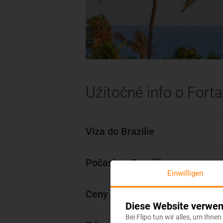
Užitočné info o Fort
Víza do Brazílie
Počasie v Brazílii
Einwilligen
Ceny v Brazílii
Diese Website verwen
Bei Flipo tun wir alles, um Ihne