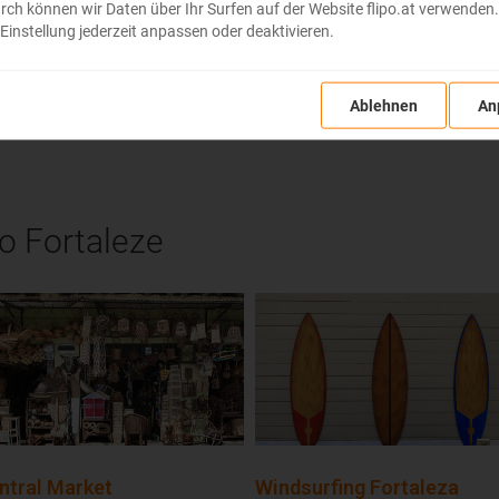
u do Brazílie
 können wir Daten über Ihr Surfen auf der Website flipo.at verwenden. K
Einstellung jederzeit anpassen oder deaktivieren.
Ablehnen
An
vo Fortaleze
ntral Market
Windsurfing Fortaleza