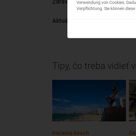
Zdravie a očkovanie pred cesto
Verwendung von Cookies. Dadurch
Verpflichtung. Sie können diese 
Aktuálny čas v Brazílii
Tipy, čo treba vidieť 
Iracema beach
Ce