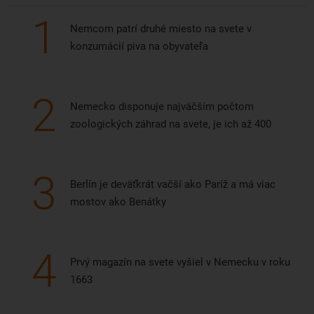
1
Nemcom patrí druhé miesto na svete v
konzumácií piva na obyvateľa
2
Nemecko disponuje najväčším počtom
zoologických záhrad na svete, je ich až 400
3
Berlín je deväťkrát vačší ako Paríž a má viac
mostov ako Benátky
4
Prvý magazín na svete vyšiel v Nemecku v roku
1663