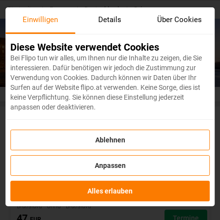
Skip
Startseite
/
Europa
/
Deutschland
/
Brémy
to
Einwilligen
Details
Über Cookies
main
content
Billige Flugtickets
Brémy
Diese Website verwendet Cookies
Bei Flipo tun wir alles, um Ihnen nur die Inhalte zu zeigen, die Sie
interessieren. Dafür benötigen wir jedoch die Zustimmung zur
Verwendung von Cookies. Dadurch können wir Daten über Ihr
Surfen auf der Website flipo.at verwenden. Keine Sorge, dies ist
keine Verpflichtung. Sie können diese Einstellung jederzeit
anpassen oder deaktivieren.
Die besten Flüge nach Bremen
Ablehnen
Anpassen
Alles erlauben