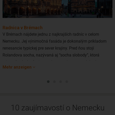
Radnica v Brémach
V Brémach nájdete jednu z najkrajších radníc v celom
Nemecku. Jej výnimočná fasáda je dokonalým príkladom
renesancie typickej pre sever krajiny. Pred ňou stojí
Rolandova socha, nazývaná aj “socha slobody”, ktorá
pripomína hrdosť miestnych na svoje mesto, slobodu a
Mehr anzeigen
suverenitu.
10 zaujímavostí o Nemecku