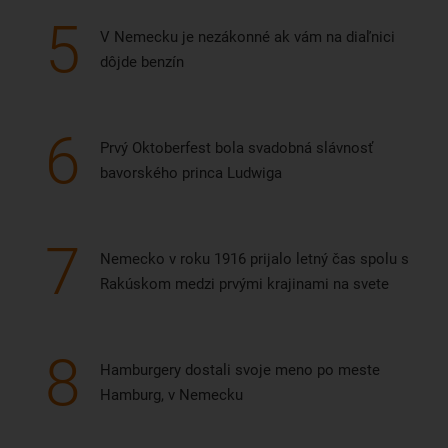
5
V Nemecku je nezákonné ak vám na diaľnici
dôjde benzín
6
Prvý Oktoberfest bola svadobná slávnosť
bavorského princa Ludwiga
7
Nemecko v roku 1916 prijalo letný čas spolu s
Rakúskom medzi prvými krajinami na svete
8
Hamburgery dostali svoje meno po meste
Hamburg, v Nemecku