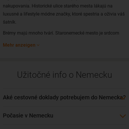
nakupovania. Historické ulice starého mesta lákajú na
luxusné a lifestyle módne značky, ktoré spestria a oživia váš
šatník.
Brémy majú mnoho tvárí. Staronemecké mesto je srdcom
severozápadného Nemecka a domovom svetoznámych
Mehr anzeigen
mestských hudobníkov z Brém. Občania Brém sú hrdí na
dlhoročnú tradíciu mesta.
V súčasnosti už mesto spája tradíciu a kozmopolitný životný
Užitočné info o Nemecku
štýl. Môžete si vychutnať kávu v Gute Stube, v časti mesta v
okolí námestia s nádhernou radnicou alebo popíjať
vychladené pivo na nábreží Schlachte. Mesto má veľa zákutí
Aké cestovné doklady potrebujem do Nemecka?
na potulky, vrátane najstaršej štvrti Schnoor alebo
neobvyklej architektúry na elegantnej Böttcherstraße.
Počasie v Nemecku
Pri brehoch rieky sa obyvatelia Brém v lete schádzajú na
Breminale, veľkom festivale pri rieke a odvážni akrobati