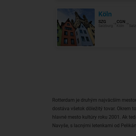
Rotterdam je druhým najväcším mestom 
dostáva všetok dôležitý tovar. Okrem 
hlavné mesto kultúry roku 2001. Ak teda
Navyše, s lacnými letenkami od Pelikán