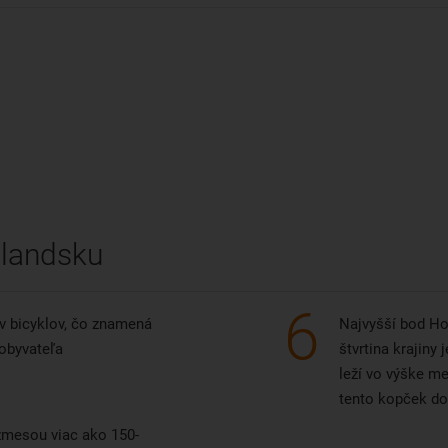
olandsku
6
v bicyklov, čo znamená
Najvyšší bod Ho
 obyvateľa
štvrtina krajiny
leží vo výške m
tento kopček do
mesou viac ako 150-