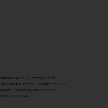
landska má len 329 metrov. Keďže
 je pod úrovňou morskej hladiny a polovica
enej ako 1 meter nad morom, pôsobí
slova ako pohorie