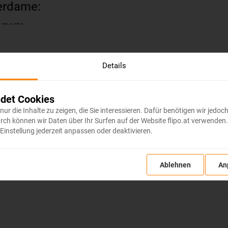
terdame:
 meste
modely lodí ci rôznych strojov
e a kultúry Rotterdamu
Details
a, z ktorých budete mat Rotterdam ako na dlani
ndsku
det Cookies
n nur die Inhalte zu zeigen, die Sie interessieren. Dafür benötigen wir jed
a
 können wir Daten über Ihr Surfen auf der Website flipo.at verwenden. K
Einstellung jederzeit anpassen oder deaktivieren.
Ablehnen
An