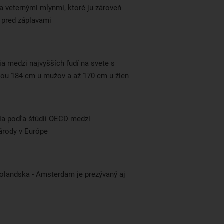
ta veternými mlynmi, ktoré ju zároveň
i pred záplavami
a medzi najvyšších ľudí na svete s
ou 184 cm u mužov a až 170 cm u žien
ia podľa štúdií OECD medzi
národy v Európe
landska - Amsterdam je prezývaný aj