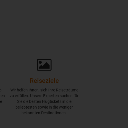
Reiseziele
o.
Wir helfen Ihnen, sich Ihre Reiseträume
ren
zu erfüllen. Unsere Experten suchen für
te
Sie die besten Flugtickets in die
beliebtesten sowie in die weniger
bekannten Destinationen.