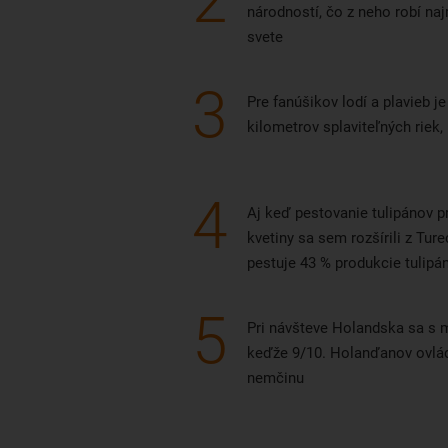
2
národností, čo z neho robí na
svete
3
Pre fanúšikov lodí a plavieb j
kilometrov splaviteľných riek, 
4
Aj keď pestovanie tulipánov p
kvetiny sa sem rozšírili z Tu
pestuje 43 % produkcie tulipá
5
Pri návšteve Holandska sa s m
keďže 9/10. Holanďanov ovlád
nemčinu