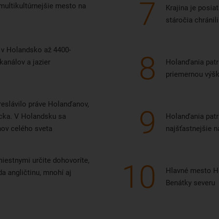
7
jmultikultúrnejšie mesto na
Krajina je posia
stáročia chránil
e v Holandsko až 4400-
8
kanálov a jazier
Holanďania patri
priemernou výšk
reslávilo práve Holanďanov,
9
recka. V Holandsku sa
Holanďania patr
nov celého sveta
najšťastnejšie 
iestnymi určite dohovoríte,
10
Hlavné mesto Ho
a angličtinu, mnohí aj
Benátky severu