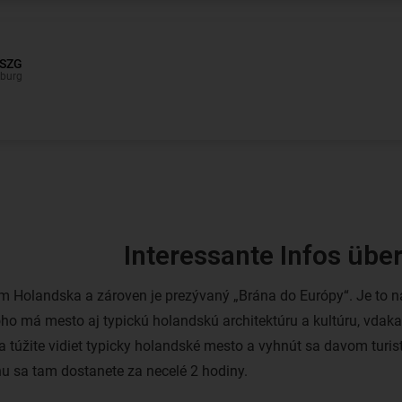
Interessante Infos übe
Holandska a zároven je prezývaný „Brána do Európy“. Je to na
toho má mesto aj typickú holandskú architektúru a kultúru, vda
 túžite vidiet typicky holandské mesto a vyhnút sa davom turist
u sa tam dostanete za necelé 2 hodiny.