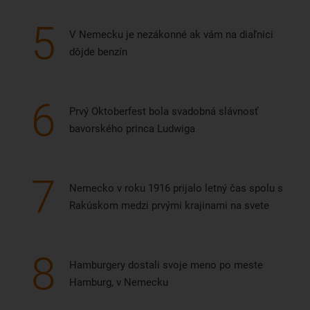
5
V Nemecku je nezákonné ak vám na diaľnici
dôjde benzín
6
Prvý Oktoberfest bola svadobná slávnosť
bavorského princa Ludwiga
7
Nemecko v roku 1916 prijalo letný čas spolu s
Rakúskom medzi prvými krajinami na svete
8
Hamburgery dostali svoje meno po meste
Hamburg, v Nemecku