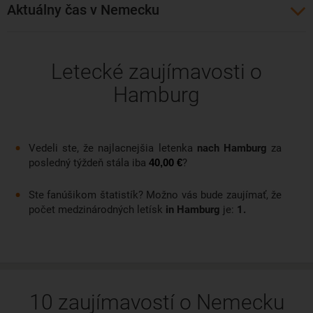
Aktuálny čas v Nemecku
Letecké zaujímavosti o
Hamburg
Vedeli ste, že najlacnejšia letenka
nach Hamburg
za
posledný týždeň stála iba
?
40,00 €
Ste fanúšikom štatistík? Možno vás bude zaujímať, že
počet medzinárodných letísk
in Hamburg
je:
1.
10 zaujímavostí o Nemecku