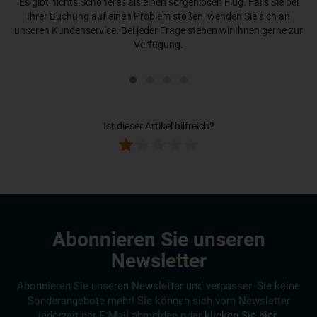
Es gibt nichts Schöneres als einen sorgenlosen Flug. Falls Sie bei
Ihrer Buchung auf einen Problem stoßen, wenden Sie sich an
unseren Kundenservice. Bei jeder Frage stehen wir Ihnen gerne zur
Verfügung.
Ist dieser Artikel hilfreich?
Abonnieren Sie unseren
Newsletter
Abonnieren Sie unseren Newsletter und verpassen Sie keine
Sonderangebote mehr! Sie können sich vom Newsletter
jederzeit per E-Mail abmelden oder
klicken Sie hier
.