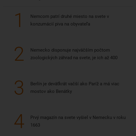
1
Nemcom patrí druhé miesto na svete v
konzumácií piva na obyvateľa
2
Nemecko disponuje najväčším počtom
zoologických záhrad na svete, je ich až 400
3
Berlín je deväťkrát vačší ako Paríž a má viac
mostov ako Benátky
4
Prvý magazín na svete vyšiel v Nemecku v roku
1663