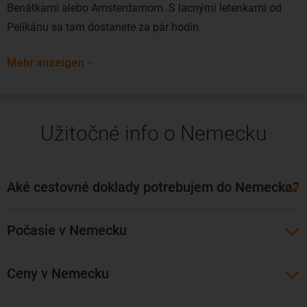
Benátkami alebo Amsterdamom. S lacnými letenkami od
Pelikánu sa tam dostanete za pár hodín.
Turistické atrakcie v Hamburgu:
Mehr anzeigen
Michaeliskirche (Kostol sv. Michala) – z jeho veže je
krásny výhľad na mesto
Park Planten und blomen – park plný fontán, nachádza
Užitočné info o Nemecku
sa v centre mesta
Lunapark – nájdete ho v obrovskom Dome, funguje ale
len niekoľko krát v roku
Aké cestovné doklady potrebujem do Nemecka?
Museum für Hamburgische Geschichte (Múzeum
Hamburskej histórie)
Počasie v Nemecku
Nedeľný rybársky trh – kúpiť tu môžete ryby, zeleninu,
ovocie a hrať vám pri tom bude živá hudba
Ceny v Nemecku