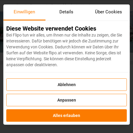
Skip
Startseite
/
Europa
/
Deutschland
/
Hamburg
to
Einwilligen
Details
Über Cookies
main
content
Billige Flugtickets
Hamburg
Diese Website verwendet Cookies
Bei Flipo tun wir alles, um Ihnen nur die Inhalte zu zeigen, die Sie
interessieren. Dafür benötigen wir jedoch die Zustimmung zur
Verwendung von Cookies. Dadurch können wir Daten über Ihr
Surfen auf der Website flipo.at verwenden. Keine Sorge, dies ist
keine Verpflichtung. Sie können diese Einstellung jederzeit
anpassen oder deaktivieren.
Die besten Flüge nach Hamburg
Ablehnen
Anpassen
Alles erlauben