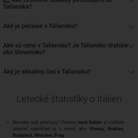
Talianska?
buď priame, alebo s jedným prestupom. Priamy let trvá okolo
jeden a trištvrte hodiny. Lety z našich končín do Neapola
ponúkajú najmä spoločnosti: EasyJet, Wizz Air, Alitalia,
Aké je počasie v Taliansku?
Vueling Airlines, Lufthansa a KLM Royal Dutch Airlines.
Hlavným letiskom v Neapole je letisko Capodichino.
Aké sú ceny v Taliansku? Je Taliansko drahšie
ako Slovensko?
Aký je aktuálny čas v Taliansku?
Letecké štatistiky o Italien
Nemáte radi prestupy? Priamo
nach Italien
si môžete
zaletieť napríklad aj z miest ako
Vienna, Krakow,
Budapest, Wroclaw, Prag
.