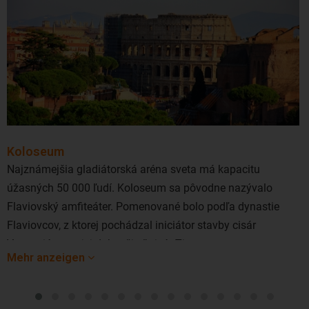
Koloseum
Najznámejšia gladiátorská aréna sveta má kapacitu
úžasných 50 000 ľudí. Koloseum sa pôvodne nazývalo
Flaviovský amfiteáter. Pomenované bolo podľa dynastie
Flaviovcov, z ktorej pochádzal iniciátor stavby cisár
Vespaziánus a jej dokončiteľ cisár Titus.
Mehr anzeigen