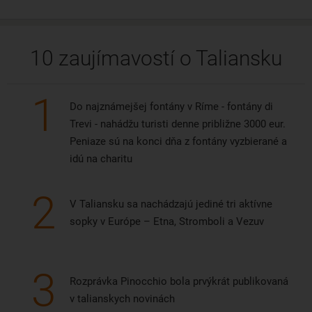
10 zaujímavostí o Taliansku
1
Do najznámejšej fontány v Ríme - fontány di
Trevi - nahádžu turisti denne približne 3000 eur.
Peniaze sú na konci dňa z fontány vyzbierané a
idú na charitu
2
V Taliansku sa nachádzajú jediné tri aktívne
sopky v Európe – Etna, Stromboli a Vezuv
3
Rozprávka Pinocchio bola prvýkrát publikovaná
v talianskych novinách