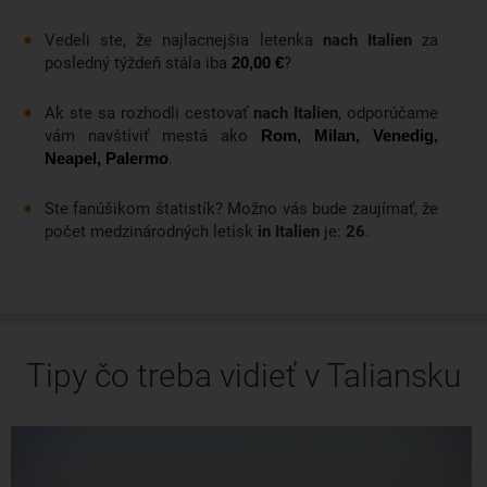
Vedeli ste, že najlacnejšia letenka
nach Italien
za
posledný týždeň stála iba
?
20,00 €
Ak ste sa rozhodli cestovať
nach Italien
, odporúčame
vám navštíviť mestá ako
Rom, Milan, Venedig,
.
Neapel, Palermo
Ste fanúšikom štatistík? Možno vás bude zaujímať, že
počet medzinárodných letísk
in Italien
je:
26
.
Tipy čo treba vidieť v Taliansku