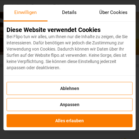
Skip
Startseite
/
Europa
/
Taliansko
to
Einwilligen
Details
Über Cookies
main
content
Billige Flugtickets
Taliansko
Diese Website verwendet Cookies
Bei Flipo tun wir alles, um Ihnen nur die Inhalte zu zeigen, die Sie
interessieren. Dafür benötigen wir jedoch die Zustimmung zur
Verwendung von Cookies. Dadurch können wir Daten über Ihr
Surfen auf der Website flipo.at verwenden. Keine Sorge, dies ist
keine Verpflichtung. Sie können diese Einstellung jederzeit
anpassen oder deaktivieren.
Die besten Flüge nach Italien
Ablehnen
Anpassen
Alles erlauben