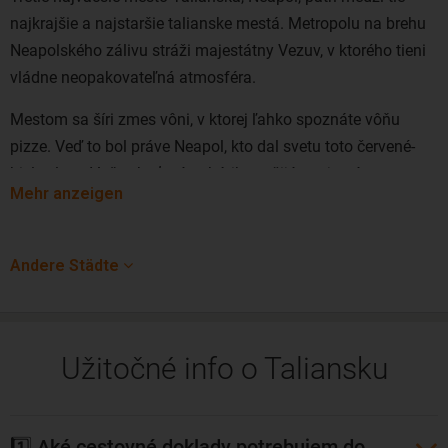
leteniek sú celoročne veľmi priaznivé. Lacné letenky do
najkrajšie a najstaršie talianske mestá. Metropolu na brehu
Benátok kúpite aj s jedným prestupom s aerolinkami SWISS,
Neapolského zálivu stráži majestátny Vezuv, v ktorého tieni
Adria či
Lufthansa
.
vládne neopakovateľná atmosféra.
Mestom sa šíri zmes vôni, v ktorej ľahko spoznáte vôňu
pizze. Veď to bol práve Neapol, kto dal svetu toto červené-
biele zlato. Vaše chuťové poháriky zažijú ozajstnú
Mehr anzeigen
dovolenku aj pri ochutnaní lokálnej kávy či cestovín s darmi
mora.
Andere Städte
Neapol sa pýši taktiež obrovským počtom kostolov, pevností
a iných historických klenotov. Nečudo, že jeho historické
centrum chráni samotné UNECSO. V Neapole jednoducho
rýchlo pochopíte, prečo sa už po stáročia hovorí: „Vidieť
Užitočné info o Taliansku
Neapol a zomrieť“.
Neapol obľubujú aj našinci. Lacné letenky do Neapola
1️⃣ Aké cestovné doklady potrebujem do
najčastejšie kúpite z Viedne, Budapešti a z Prahy. Lety sú