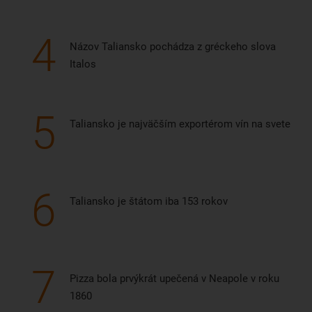
4
Názov Taliansko pochádza z gréckeho slova
Italos
5
Taliansko je najväčším exportérom vín na svete
6
Taliansko je štátom iba 153 rokov
7
Pizza bola prvýkrát upečená v Neapole v roku
1860