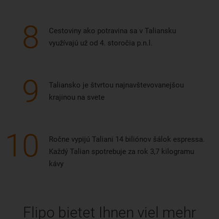
8
Cestoviny ako potravina sa v Taliansku
využívajú už od 4. storočia p.n.l.
9
Taliansko je štvrtou najnavštevovanejšou
krajinou na svete
10
Ročne vypijú Taliani 14 biliónov šálok espressa.
Každý Talian spotrebuje za rok 3,7 kilogramu
kávy
Flipo bietet Ihnen viel mehr